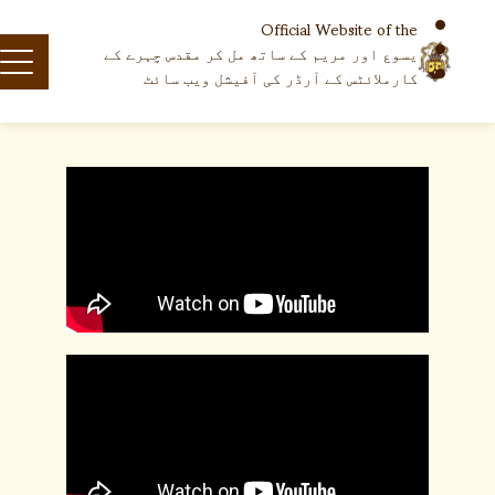
Official Website of the
یسوع اور مریم کے ساتھ مل کر مقدس چہرے کے
کارملائٹس کے آرڈر کی آفیشل ویب سائٹ