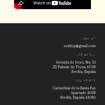
ای میل
ocsficp@gmail.com
رہائش گاہ
Avenida de Jerez, No. 51
41719 El Palmar de Troya,
Sevilla, España
ڈاک کا پتا
Carmelitas de la Santa Faz
Apartado 4058
41080 Sevilla, España